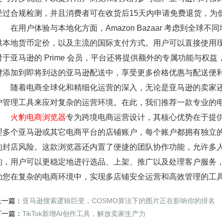
经过合规检测，并且消费者可在收货后15天内申请免费退货，为
在用户体验与本地化方面，Amazon Bazaar 考虑到全球不
供本地货币定价，以及主流的国际支付方式。用户可以直接使用
对于亚马逊的 Prime 会员，平台还将提供额外的专属功能与权益，例如新
键添加到即将到达的亚马逊配送中，享受更多价格优惠与配送便
随着电商全球化和精细化运营的深入，无论是亚马逊的卖家还
户管理工具来应对复杂的运营环境。在此，我们推荐一款专业的
火豹电商浏览器
专为跨境电商运营设计，其核心优势在于提
理多个亚马逊或其它电商平台的店铺账户，每个账户都拥有独立的
的封店风险。这款浏览器还内置了便捷的团队协作功能，允许多
豹，用户可以更稳定地进行选品、上架、推广以及处理客户服务
助您在复杂的电商环境中，实现多店铺安全运营和高效管理的工
上一篇：
亚马逊搜索逻辑巨变，COSMO算法下的图片正在影响你的排名
下一篇：
TikTok新增AI创作工具，解放卖家生产力