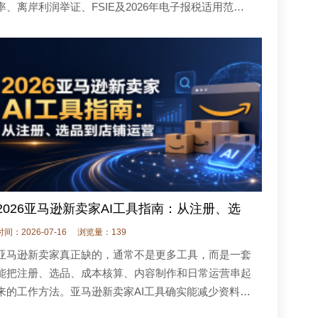
率、离岸利润举证、FSIE及2026年电子报税适用范
围，说明跨境卖家应如何梳理采购、销售、履约和资金
链，保存合同与运营记录，处理关联公
2026亚马逊新卖家AI工具指南：从注册、选
时间：2026-07-16
浏览量：139
亚马逊新卖家真正缺的，通常不是更多工具，而是一套
能把注册、选品、成本核算、内容制作和日常运营串起
来的工作方法。亚马逊新卖家AI工具确实能减少资料整
理和重复操作所占用的时间，但它们不能替卖家判断合