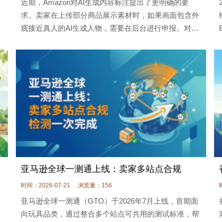
近期，Amazon对AI生成内容标注提出了更明确的要
前
求。卖家在上传部分商品展示素材时，如果画面包含外
的
观接近真人的AI生成人物，需要在后台进行申报。对已
展
经使用虚拟模特、AI讲解员或合成“买家秀”的团队来
说，这不只是多勾选一个选项，还会影响
亚马逊全球一测通上线：卖家多站点合规
时间：2026-07-21
浏览量：156
亚马逊全球一测通（GTO）于2026年7月上线，首期面
向玩具品类，通过整合多个站点可共用的测试标准，帮