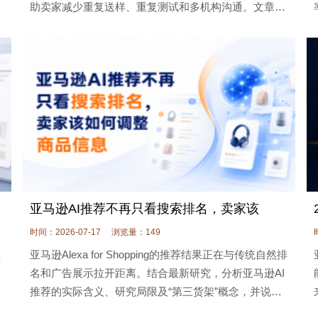
固
助卖家减少重复送样、重复测试和多机构沟通。文章介
绍GTO覆盖站点、参与实验室、申请流程、已有报告复
用方式及费用责任边界，并提醒卖家，
亚马逊AI推荐不再只看搜索排名，卖家该
时间：2026-07-17
浏览量：149
在
亚马逊Alexa for Shopping的推荐结果正在与传统自然排
名和广告展示拉开距离。结合最新研究，分析亚马逊AI
推荐的实际含义、研究局限及“第三货架”概念，并说明
问
不同类型卖家在商品信息、购物意图、团队协作和持续