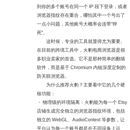
到你的多个账号在同一个 IP 段下登录，或者
浏览器指纹存在重合，哪怕其中一个号出了
一点小问题，其他账号大概率会连带“猝
死”。
这时候，专业的工具就显得尤为重要。
在目前的跨境工具中，
火豹电商浏览器
是很
多职业卖家的首选。它不是那种简单的翻墙
软件，而是基于 Chromium 内核深度定制的
防关联浏览器
。
为什么推荐火豹？主要看中它的几个硬
核功能：
・
物理级的环境隔离
：火豹能为每一个 Etsy
店铺生成完全独立的浏览器指纹环境，包括
独立的 WebGL、AudioContext 等参数，让
平台认为每一个账号都是在不同设备上运