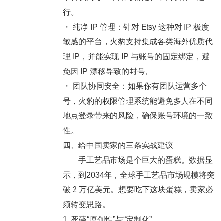
行。
・
纯净 IP 管理
：针对 Etsy 这种对 IP 极度
敏感的平台，火豹支持集成各类海外优质代
理 IP，并能实现 IP 与账号的固定绑定，避
免因 IP 漂移导致的封号。
・
团队协同安全
：如果你有团队运营多个
号，火豹的权限管理系统能避免多人在不同
地点登录带来的风险，确保账号环境的一致
性。
四、给中国卖家的三条实战建议
手工艺品市场是个巨大的蛋糕。数据显
示，到2034年，全球手工艺品市场规模将突
破 2 万亿美元。想要吃下这块蛋糕，卖家必
须转变思路。
1. 死磕“原创性”与“定制化”