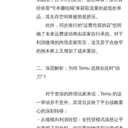
经依靠“亏本赚吆喝”来获取流量的超低价单
品，其生存空间将被彻底挤压。
此外，同步推行的
“运费兜底协议”
也明
确了未来运费波动将由卖家自行承担。对于
利润微薄的跨境卖家而言，这无异于在收窄
的独木桥上又增加了成本重担。
二、深层解析：为何 Temu 选择在此时“动
刀”？
对于资深的跨境玩家来说，Temu 的这
一举动并不意外。其背后反映了平台战略重
心的深刻转移：
・
从规模向利润转型：
全托管模式虽然让平