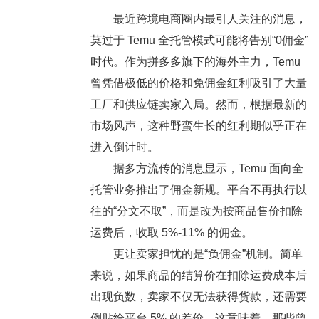
最近跨境电商圈内最引人关注的消息，
莫过于
Temu 全托管模式可能将告别“0佣金”
时代
。作为拼多多旗下的海外主力，Temu
曾凭借极低的价格和免佣金红利吸引了大量
工厂和供应链卖家入局。然而，根据最新的
市场风声，这种野蛮生长的红利期似乎正在
进入倒计时。
据多方流传的消息显示，Temu 面向全
托管业务推出了佣金新规。平台不再执行以
往的“分文不取”，而是改为按商品售价扣除
运费后，收取
5%-11% 的佣金
。
更让卖家担忧的是
“负佣金”机制
。简单
来说，如果商品的结算价在扣除运费成本后
出现负数，卖家不仅无法获得货款，还需要
倒贴给平台 5% 的差价。这意味着，那些曾