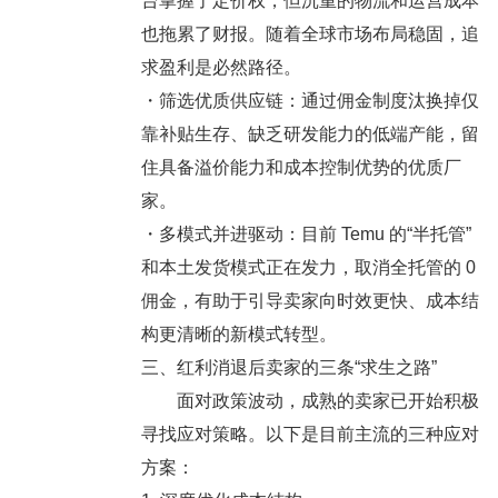
台掌握了定价权，但沉重的物流和运营成本
也拖累了财报。随着全球市场布局稳固，追
求盈利是必然路径。
・
筛选优质供应链：
通过佣金制度汰换掉仅
靠补贴生存、缺乏研发能力的低端产能，留
住具备溢价能力和成本控制优势的优质厂
家。
・
多模式并进驱动：
目前 Temu 的“半托管”
和本土发货模式正在发力，取消全托管的 0
佣金，有助于引导卖家向时效更快、成本结
构更清晰的新模式转型。
三、红利消退后卖家的三条“求生之路”
面对政策波动，成熟的卖家已开始积极
寻找应对策略。以下是目前主流的三种应对
方案：