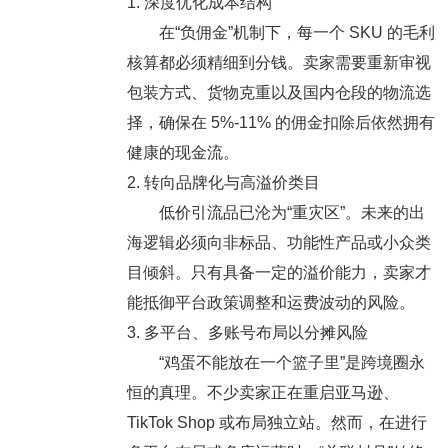
1. 深度优化成本结构
在“负佣金”机制下，每一个 SKU 的毛利
核算都必须精细到分钱。卖家需要重新审视
包装方式、货物克重以及国内仓段的物流选
择，确保在
5%-11% 的佣金扣除
后依然拥有
健康的现金流。
2. 转向品牌化与高溢价类目
低价引流品已沦为“重灾区”。未来的出
海逻辑必须向非标品、功能性产品或小众类
目倾斜。只有具备一定的溢价能力，卖家才
能抵御平台政策调整和运费波动的风险。
3. 多平台、多账号布局以分摊风险
“鸡蛋不能放在一个篮子里”是跨境圈永
恒的真理。不少卖家正在重启亚马逊、
TikTok Shop 或布局独立站。然而，在进行