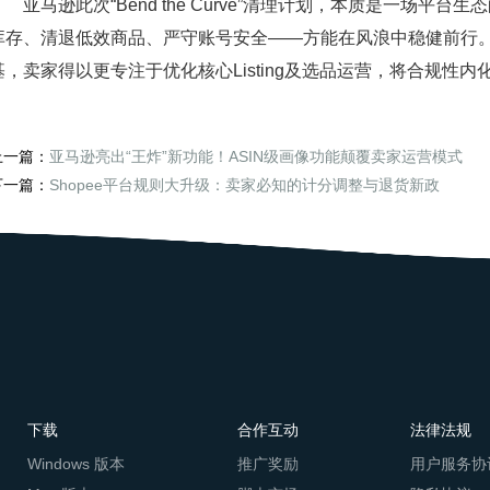
亚马逊此次“Bend the Curve”清理计划，本质是一场平
库存、清退低效商品、严守账号安全——方能在风浪中稳健前行
基，卖家得以更专注于优化核心Listing及选品运营，将合规性
上一篇：
亚马逊亮出“王炸”新功能！ASIN级画像功能颠覆卖家运营模式
下一篇：
Shopee平台规则大升级：卖家必知的计分调整与退货新政
下载
合作互动
法律法规
Windows 版本
推广奖励
用户服务协