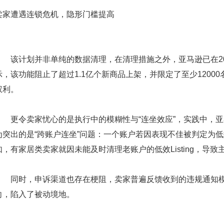
卖家遭遇连锁危机，隐形门槛提高
该计划并非单纯的数据清理，在清理措施之外，亚马逊已在2024年推出了“创
示，该功能阻止了超过1.1亿个新商品上架，并限定了至少12000名
权利。
更令卖家忧心的是执行中的模糊性与“连坐效应”，实践中，亚
为突出的是“跨账户连坐”问题：一个账户若因表现不佳被判定为
如，有家居类卖家就因未能及时清理老账户的低效Listing，导
同时，申诉渠道也存在梗阻，卖家普遍反馈收到的违规通知模
向，陷入了被动境地。