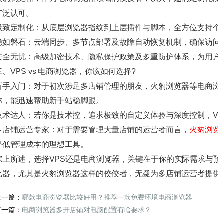
广泛认可。
极致定制化：从底层浏览器指纹到上层插件与脚本，全方位支持
稳如磐石：云端同步、多节点部署及故障自动恢复机制，确保访
安全无忧：高级加密技术、隐私保护政策及多重防护体系，为用
三、VPS vs 电商浏览器，你该如何选择?
新手入门：对于初次涉足多店铺管理的朋友，火豹浏览器等电商
称，能迅速帮助新手站稳脚跟。
技术达人：若你是技术控，追求极致的自定义体验与深度控制，V
多店铺运营专家：对于需要管理大量店铺的运营者而言，
火豹浏
降低管理成本的理想工具。
综上所述，选择VPS还是电商浏览器，关键在于你的实际需求与
览器，尤其是火豹浏览器这样的佼佼者，无疑为多店铺运营者提
上一篇：
哪款电商浏览器比较好用？推荐一款免费环境电商浏览器
下一篇：
电商浏览器多开店铺对电脑配置有啥要求？