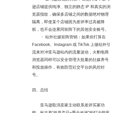
逊店铺提供纯净、独立的静态 IP 和真实的浏
览器指纹，确保多店铺之间的数据绝对物理
隔离，即使某个店铺因为差评率过高被降
权，也不会连累同矩阵下的其他安全账号。
・
站外社媒矩阵营销：
如果你打算在
Facebook、Instagram 或 TikTok 上做站外引
流来对冲亚马逊站内的流量波动，火豹电商
浏览器同样可以安全管理大批量的社媒养号
和投放操作，有效防范社交平台的风控封
号。
四、总结
亚马逊取消卖家主动联系差评买家功
能，标志着“低质产品+重金改评”的打法彻底