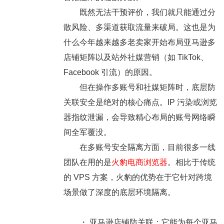
既然无法干预评价，我们就只能通过分
散风险、多渠道获取流量来破局。这也是为
什么今年越来越多老卖家开始布局
亚马逊多
店铺矩阵
以及
站外社媒营销（如 TikTok、
Facebook 引流）
的原因。
但在操作多账号和社媒矩阵时，
底层防
关联安全
是绝对的核心痛点。IP 污染或浏览
器指纹泄漏，会导致精心布局的账号网络瞬
间全军覆没。
在多账号安全隔离方面，目前很多一线
团队在用的是
火豹电商浏览器
。相比于传统
的 VPS 方案，火豹的优势在于它针对跨境
场景做了深度的底层环境隔离。
・
亚马逊店铺防关联：
它能为每个亚马