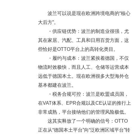
波兰可以说是现在欧洲跨境电商的“核心
大后方”。
・
供应链优势
：波兰的制造业很强，尤
其在家居、汽配、工具和日用百货方面，这
些恰好是OTTO平台上的高转化类目。
・
履约与成本
：波兰紧挨着德国，不仅
物流时效极快，而且人工、仓储等运营成本
远低于德国本土。现在欧洲很多大型海外仓
基本都建在波兰。
・
税务合规可控
：波兰是欧盟成员国，
在VAT体系、EPR合规以及CE认证的推行上
非常成熟，平台接纳他们的管理风险极低。
这其实释放了一个明确的信号：
OTTO
正在从“德国本土平台”向“泛欧洲区域平台”转