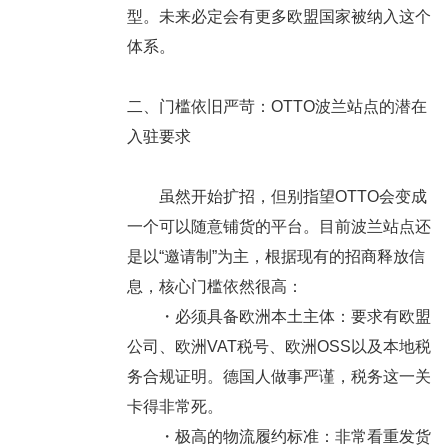
型。
未来必定会有更多欧盟国家被纳入这个
体系。
二、门槛依旧严苛：OTTO波兰站点的潜在
入驻要求
虽然开始扩招，但别指望OTTO会变成
一个可以随意铺货的平台。目前波兰站点还
是以“邀请制”为主，根据现有的招商释放信
息，核心门槛依然很高：
・
必须具备欧洲本土主体
：要求有欧盟
公司、欧洲VAT税号、欧洲OSS以及本地税
务合规证明。德国人做事严谨，税务这一关
卡得非常死。
・
极高的物流履约标准
：非常看重发货