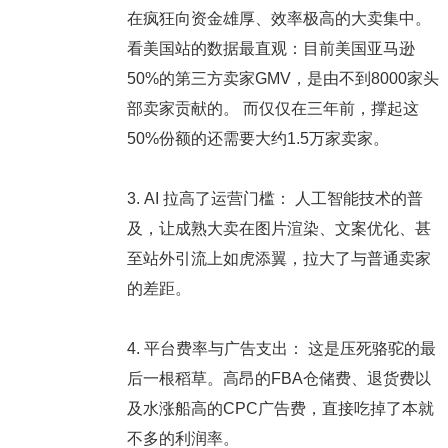
在疯狂向资金雄厚、效率极高的大卖集中。
看美国站的数据最直观：
目前美国亚马逊
50%的第三方卖家GMV，是由不到8000家头
部卖家贡献的。
而仅仅在三年前，撑起这
50%份额的还需要大约1.5万家卖家。
3.
AI 拉高了运营门槛：
人工智能技术的普
及，让成熟大卖在图片渲染、文案优化、甚
至站外引流上如虎添翼，拉大了与普通卖家
的差距。
4.
平台费率与广告支出：
这是压死骆驼的最
后一根稻草。高昂的FBA仓储费、退货费以
及水涨船高的CPC广告费，直接吃掉了本就
不多的利润率。