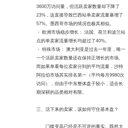
3600万访问量，但活跃卖家数量却下降了
23%，这直接导致
巴西站单卖家流量暴增了
57%
。墨西哥市场的情况也极其相似。
・
欧洲市场稳步增长：
法国、荷兰和波兰站
点的单卖家流量增长均超过了40%。
・
特殊市场：
澳大利亚是过去一年里，唯一
一个活跃卖家数量还在保持正增长的市场。
而如果单看每位卖家分到的平均流量，沙特
阿拉伯市场其实排名第一（平均每月9980次
访问），但由于中东整体盘子较小，适合长
期深耕的品类相对有限。
三、活下来的卖家，该如何守住基本盘？
门槛变高已经是不可逆的事实。既然大