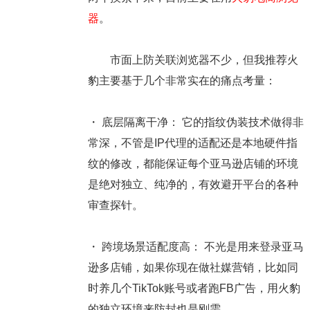
器
。
市面上防关联浏览器不少，但我推荐火
豹主要基于几个非常实在的痛点考量：
・
底层隔离干净：
它的指纹伪装技术做得非
常深，不管是IP代理的适配还是本地硬件指
纹的修改，都能保证每个亚马逊店铺的环境
是绝对独立、纯净的，有效避开平台的各种
审查探针。
・
跨境场景适配度高：
不光是用来登录亚马
逊多店铺，如果你现在做社媒营销，比如同
时养几个TikTok账号或者跑FB广告，用火豹
的独立环境来防封也是刚需。