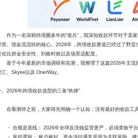
作为一名深耕跨境圈多年的“老兵”，我深知收款环节对于卖家
经营、现金流流转的核心。2026年，跨境收款赛道已经过了野蛮
是在比拼金安全性、到账时效以及场景适配度。
基于今年最新的市场调研和实测，我整理了这篇2026年主流
里汇、Skyee以及 OnerWay。
一、2026年跨境收款选型的三条“铁律”
在看测评之前，大家得先明确一个认知：
没有最好的收款工
・
合规是底线：
2026年全球反洗钱监管更严，必须查验平
・
风控逻辑：
账户被封、资金冻结通常是因为关联风险。建