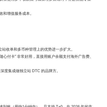
效和增值服务成本。
立站收单和多币种管理上的优势进一步扩大。
“随心付卡”
非常好用，直接用账户余额支付海外广告费、
pe 深度集成做独立站 DTC 的品牌方。
速到账
（最快1分钟内），且支持 T+0。在 2026 年的市