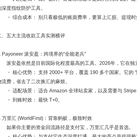
的深度指纹防护工具。
・
综合成本：
别只看极低的账面费率，要算上汇损、提现时
二、五大主流收款工具实测横评
1. Payoneer 派安盈：跨境界的“全能老兵”
派安盈依然是目前国际化程度最高的工具。2026年，它在独
・
核心优势：
支持 2000+ 平台，覆盖 190 多个国家。它的
物流费，省去了二次换汇的麻烦。
・
适配场景：
适合 Amazon 全球站卖家，以及需要与 Stri
・
到账时效：
最快 T+0。
. 万里汇 (WorldFirst)：背靠蚂蚁，极致时效
如果你主要的资金回流路径是支付宝，万里汇几乎是首选。
・
核心优势：
与支付宝生态深度打通。最大的亮点是
提现极