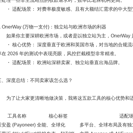
在处理一些非主流站点的收款请求时，效率比老牌机构更高。
・
适配场景：
对费率极度敏感、且有大额结汇需求的中大型
5. OnerWay (万物一支付)：独立站与欧洲市场的利器
如果你主要深耕欧洲市场，或者是以独立站为主，OnerWay
・
核心优势：
深度垂直于欧洲和英国市场，对当地的合规流程
率在 2026 年的测试中表现亮眼，风控拦截模型非常精准。
・
适配场景：
欧洲站深耕卖家、独立站垂直出海品牌。
三、深度总结：不同卖家该怎么选？
为了让大家更清晰地做决策，我将这五款工具的核心优势和适
工具名称
核心标签
适配
安盈 (Payoneer)
全能、全球化
多平台、全球布局及有独