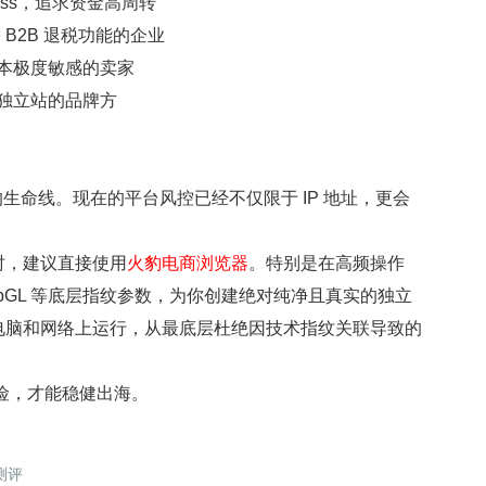
xpress，追求资金高周转
、需 B2B 退税功能的企业
本极度敏感的卖家
独立站的品牌方
生命线。现在的平台风控已经不仅限于 IP 地址，更会
阵时，建议直接使用
火豹电商浏览器
。特别是在高频操作
WebGL 等底层指纹参数，为你创建绝对纯净且真实的独立
电脑和网络上运行，从最底层杜绝因技术指纹关联导致的
险
，才能稳健出海。
测评