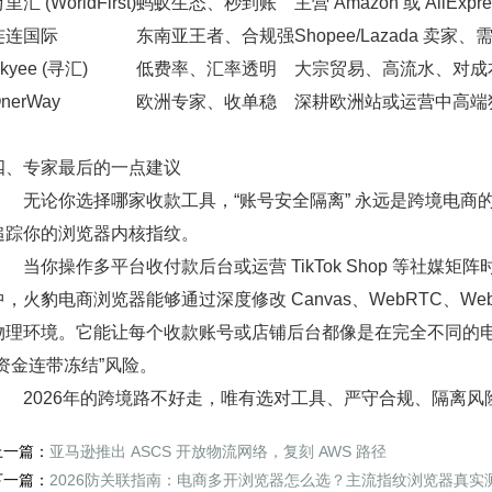
里汇 (WorldFirst)
蚂蚁生态、秒到账
主营 Amazon 或 AliE
连连国际
东南亚王者、合规强
Shopee/Lazada 卖家
kyee (寻汇)
低费率、汇率透明
大宗贸易、高流水、对成
nerWay
欧洲专家、收单稳
深耕欧洲站或运营中高端
四、专家最后的一点建议
无论你选择哪家收款工具，
“账号安全隔离”
永远是跨境电商的
追踪你的浏览器内核指纹。
当你操作多平台收付款后台或运营 TikTok Shop 等社媒矩
中，火豹电商浏览器能够通过深度修改 Canvas、WebRTC、
物理环境。它能让每个收款账号或店铺后台都像是在完全不同的
“资金连带冻结”风险。
2026年的跨境路不好走，唯有
选对工具、严守合规、隔离风
上一篇：
亚马逊推出 ASCS 开放物流网络，复刻 AWS 路径
下一篇：
2026防关联指南：电商多开浏览器怎么选？主流指纹浏览器真实