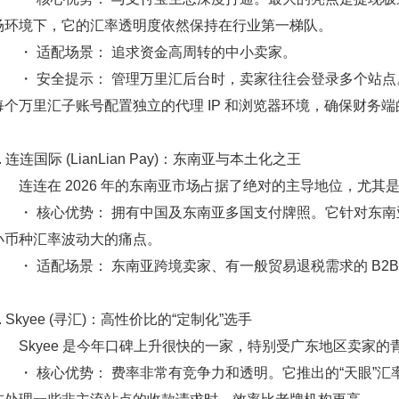
场环境下，它的汇率透明度依然保持在行业第一梯队。
・
适配场景：
追求资金高周转的中小卖家。
・
安全提示：
管理万里汇后台时，卖家往往会登录多个站点。
每个万里汇子账号配置独立的代理 IP 和浏览器环境，确保财务
. 连连国际 (LianLian Pay)：东南亚与本土化之王
连连在 2026 年的东南亚市场占据了绝对的主导地位，尤其是与 S
・
核心优势：
拥有中国及东南亚多国支付牌照。它针对东南亚
小币种汇率波动大的痛点。
・
适配场景：
东南亚跨境卖家、有一般贸易退税需求的 B2B
4. Skyee (寻汇)：高性价比的“定制化”选手
Skyee 是今年口碑上升很快的一家，特别受广东地区卖家的
・
核心优势：
费率非常有竞争力和透明。它推出的“天眼”汇