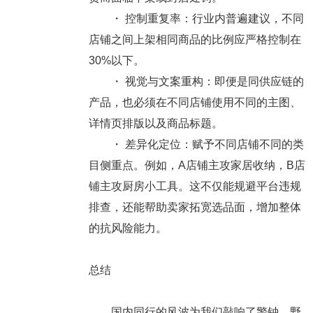
・
控制重复率
：行业内普遍建议，不同
店铺之间上架相同商品的比例应严格控制在
30%以下。
・
视觉与文案重构
：即便是同供应链的
产品，也必须在不同店铺使用不同的主图、
详情页排版以及商品标题。
・
差异化定位
：赋予不同店铺不同的类
目侧重点。例如，A店铺主攻家居收纳，B店
铺主攻厨房小工具。这不仅能规避平台违规
排查，还能帮助卖家拓宽选品面，增加整体
的抗风险能力。
总结
国内同行的风波为我们敲响了警钟，野