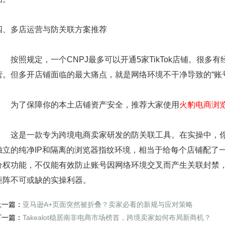
四、多店运营与防关联方案推荐
按照规定，一个CNPJ最多可以开通5家TikTok店铺。很多
营。但多开店铺面临的最大痛点，就是网络环境不干净导致的“账
为了保障你的本土店铺资产安全，
推荐大家使用
火豹电商浏
这是一款专为跨境电商卖家研发的防关联工具。在实操中，你可以用
独立的纯净IP和隔离的浏览器指纹环境，相当于给每个店铺配了
分权功能，不仅能有效防止账号因网络环境交叉而产生关联封禁，还
矩阵不可或缺的实操利器。
上一篇：
亚马逊A+页面突然被折叠？卖家必看的新规与应对策略
下一篇：
Takealot稳居南非电商市场榜首，跨境卖家如何布局新商机？