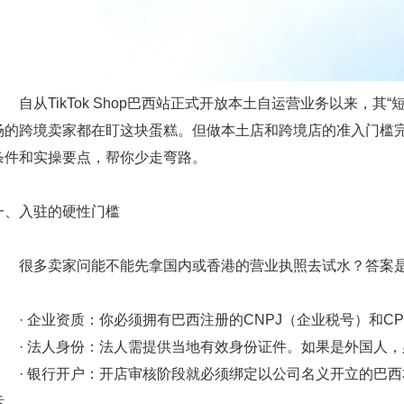
自从TikTok Shop巴西站正式开放本土自运营业务以来，其
场的跨境卖家都在盯这块蛋糕。但做本土店和跨境店的准入门槛
条件和实操要点，帮你少走弯路。
一、入驻的硬性门槛
很多卖家问能不能先拿国内或香港的营业执照去试水？答案是
·
企业资质
：你必须拥有巴西注册的CNPJ（企业税号）和C
·
法人身份
：法人需提供当地有效身份证件。如果是外国人，必
·
银行开户
：开店审核阶段就必须绑定以公司名义开立的巴西
卡。