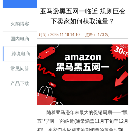
亚马逊黑五网一临近 规则巨变
讯
下卖家如何获取流量？
火豹博客
时间：2025-11-18 14:10
点击： 170 次
国内电商
跨境电商
常见问答
产品下载
随着亚马逊年末最大的促销周期——“黑
五”与“网一”的临近(通常涵盖11月下旬至12月
初)，卖家们本应迎来冲刺销量的黄金时刻。