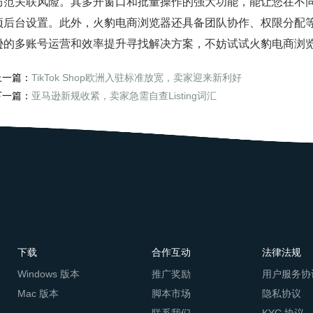
防范关联风险。其多开窗口和批量操作的强大功能，能让您在不同
项后台设置。此外，火豹电商浏览器还具备团队协作、权限分配
逊的多账号运营和效率提升寻找解决方案，不妨试试火豹电商浏
上一篇：
TikTok Shop欧洲入驻标准放宽，卖家迎来新利好
下一篇：
亚马逊新规收紧，卖家急需自查Listing词汇
下载
合作互动
法律法规
Windows 版本
推广奖励
用户服务协
Mac 版本
脚本市场
隐私协议