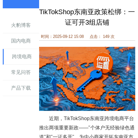
TikTokShop东南亚政策松绑：一
讯
证可开3组店铺
火豹博客
时间：2025-09-12 15:08
点击： 149 次
国内电商
跨境电商
常见问答
产品下载
近期，TikTokShop东南亚跨境电商平台
推出两项重要新政——"个体户无经验绿色通
道"和"一证多开"，为中小商家开拓东南亚市