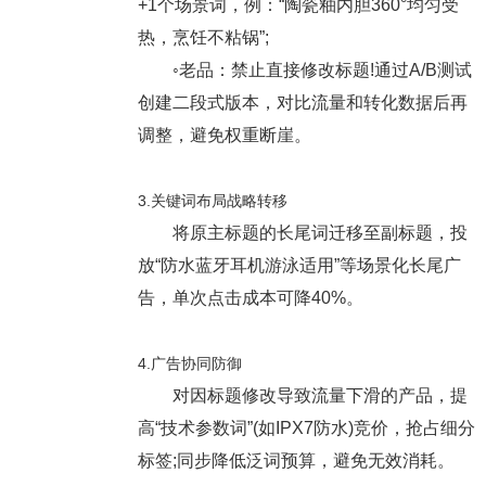
+1个场景词，例：“陶瓷釉内胆360°均匀受
热，烹饪不粘锅”;
◦老品：禁止直接修改标题!通过A/B测试
创建二段式版本，对比流量和转化数据后再
调整，避免权重断崖。
3.关键词布局战略转移
将原主标题的长尾词迁移至副标题，投
放“防水蓝牙耳机游泳适用”等场景化长尾广
告，单次点击成本可降40%。
4.广告协同防御
对因标题修改导致流量下滑的产品，提
高“技术参数词”(如IPX7防水)竞价，抢占细分
标签;同步降低泛词预算，避免无效消耗。