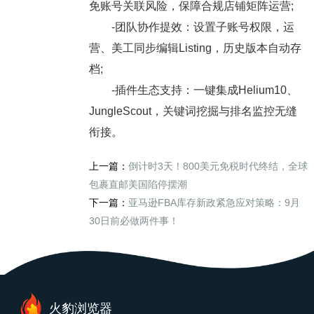
免账号关联风险，保障合规店铺矩阵运营;
-团队协作提效：设置子账号权限，运
营、美工同步编辑Listing，历史版本自动存
档;
-插件生态支持：一键集成Helium10、
JungleScout，关键词挖掘与排名监控无缝
衔接。
上一篇：
倒计时3天！800美元免税时代终结，全球
包裹直邮美国陷停摆潮
下一篇：
亚马逊FBA库存新政紧急应对策略：9月
30日前必做两件事！
火豹浏览器