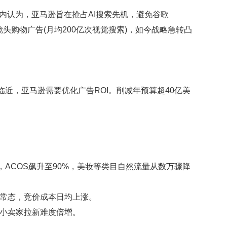
内认为，亚马逊旨在抢占AI搜索先机，避免谷歌
谷歌镜头购物广告(月均200亿次视觉搜索)，如今战略急转凸
季临近，亚马逊需要优化广告ROI。削减年预算超40亿美
，ACOS飙升至90%，美妆等类目自然流量从数万骤降
成常态，竞价成本日均上涨。
小卖家拉新难度倍增。