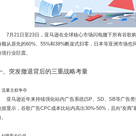
7月21日至23日，亚马逊在全球核心市场闪电撤下所有谷歌
份额从原先的60%、55%和38%断崖式归零，日本等亚洲市场
跨境行业巨震。
一、突发撤退背后的三重战略考量
1. 流量主权争夺
亚马逊近年来持续强化站内广告系统(SP、SD、SB等广告类
数据显示，谷歌广告CPC成本比站内高出30%-50%，且向“友
向。
. AI搜索卡位战