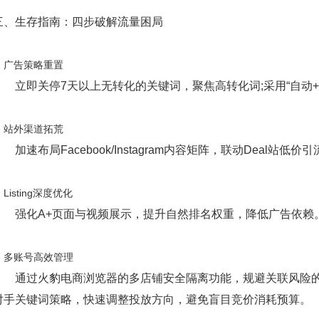
三、生存指南：四步破解流量困局
1. 广告策略重置
立即关停7天以上无转化的关键词，聚焦高转化词;采用“自动+
2. 站外渠道拓荒
加速布局Facebook/Instagram内容矩阵，联动Deal站低
. Listing深度优化
强化A+页面与视频展示，提升自然排名权重，降低广告依赖
4. 多账号高效管理
通过火豹电商浏览器的多店铺安全隔离功能，规避关联风险的
对手关键词策略，快速调整投放方向，避免盲目竞价消耗预算。