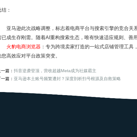
总结：
亚马逊此次战略调整，标志着电商平台与搜索引擎的竞合关系
营已成生存刚需。随着AI重构搜索生态，唯有快速适应规则、善
火豹电商浏览器
：专为跨境卖家打造的一站式店铺管理工具
助您高效应对平台政策突变。
上一篇：
抖音逆袭登顶，营收超越Meta成为社媒霸主
下一篇：
亚马逊本土账号频繁遭封？深度剖析扫号根源及自救策略