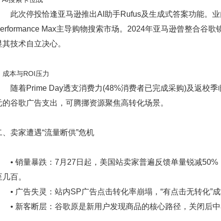
此次停投恰逢亚马逊推出AI助手Rufus及生成式答案功能。业
Performance Max主导购物搜索市场。2024年亚马逊曾整合
显其技术自立决心。
. 成本与ROI压力
随着Prime Day透支消费力(48%消费者已完成采购)及返校
元的谷歌广告支出，可腾挪资源聚焦高转化场景。
二、卖家遭遇“流量断供”危机
• 销量暴跌：7月27日起，美国站卖家普遍反馈单量锐减50%
至几百。
• 广告失灵：站内SP广告点击转化率崩塌，“有点击无转化”
• 新客断层：谷歌原是新用户发现商品的核心路径，关闭后中