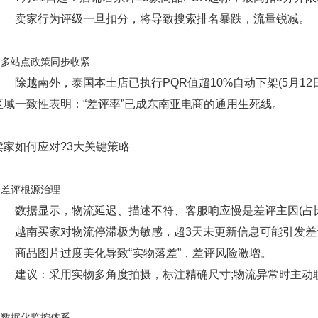
卖家行为评级一旦扣分，将导致搜索排名暴跌，流量锐减。
3.多站点政策同步收紧
除越南外，泰国本土店已执行PQR值超10%自动下架(5月12
区域一致性表明：“差评率”已成东南亚电商的通用生死线。
卖家如何应对?3大关键策略
1.差评根源治理
数据显示，物流延迟、描述不符、客服响应慢是差评主因(占比
越南买家对物流停滞极为敏感，超3天未更新信息可能引发差
商品图片过度美化导致“实物落差”，差评风险激增。
建议：采用实物多角度拍摄，标注精确尺寸;物流异常时主动
2.数据化监控体系