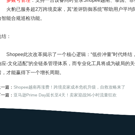
多账号管理
：支持一台设备同时登录Shopee越南、泰国、
火豹已服务超2万跨境卖家，其“差评防御系统”帮助用户平均降低
验智能合规巡检功能。
总结：
Shopee此次改革揭示了一个核心逻辑：“低价冲量”时代终结，
响应-文化适配”的全链条管理体系，而专业化工具将成为破局的
者，才能赢得下一个增长周期。
上一篇：
Shopee越南再涨费！跨境卖家成本危机升级，自救攻略来了
下一篇：
亚马逊Prime Day延长至4天！卖家迎战96小时流量狂欢