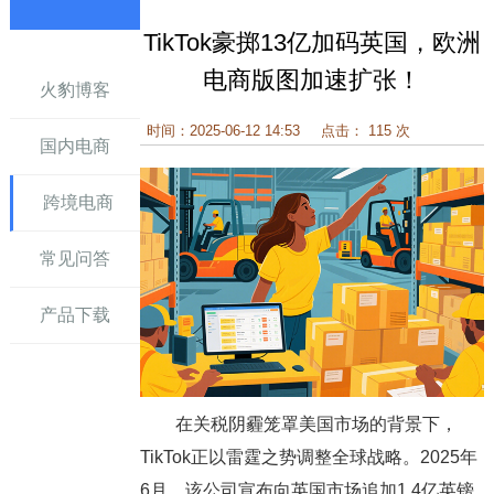
TikTok豪掷13亿加码英国，欧洲
讯
电商版图加速扩张！
火豹博客
时间：2025-06-12 14:53
点击： 115 次
国内电商
跨境电商
常见问答
产品下载
在关税阴霾笼罩美国市场的背景下，
TikTok正以雷霆之势调整全球战略。2025年
6月，该公司宣布向英国市场追加1.4亿英镑