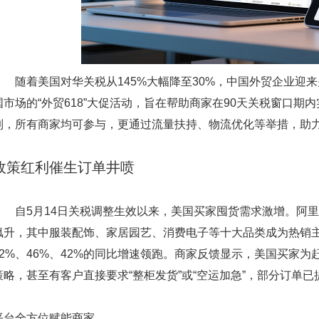
随着美国对华关税从145%大幅降至30%，中国外贸企业迎
国市场的“外贸618”大促活动，旨在帮助商家在90天关税窗口
制，所有商家均可参与，更通过流量扶持、物流优化等举措，助
政策红利催生订单井喷
自5月14日关税调整生效以来，美国买家囤货需求激增。阿里国
飙升，其中服装配饰、家居园艺、消费电子等十大品类成为热销主
62%、46%、42%的同比增速领跑。商家反馈显示，美国买家为
策略，甚至有客户直接要求“整柜发货”或“空运加急”，部分订单
平台全方位赋能商家