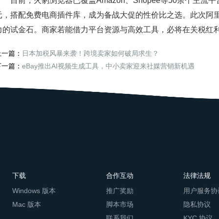
目前，火豹浏览器已覆盖Amazon、Shopee等50余个主流平
元，搭配免费电商插件库，成为备战大促的性价比之选。此次阿
力的试金石。商家若能借力平台资源与高效工具，必将在关税红
上一篇：
日本加税风暴来袭！跨境卖家如何破局求生？
下一篇：
eBay推出AI视频生成工具，中小卖家迎来社媒营销新机遇
下载
合作互动
法律法规
Windows 版本
推广奖励
用户服务协
Mac 版本
脚本市场
隐私协议
联系我们
KYC 协议