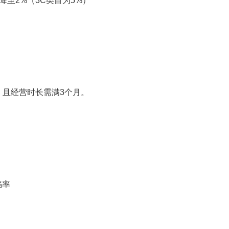
至2%（3C类目为5%）
且经营时长需满3个月。
陷率