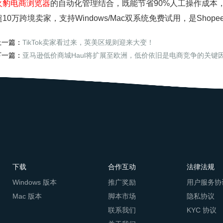
火豹电商浏览器
的自动化管理结合，既能节省90%人工操作成本
超10万跨境卖家，支持Windows/Mac双系统免费试用，是Shop
上一篇：
TikTok卖家看过来，英美区规则迎来大变！
下一篇：
亚马逊低价商城Haul将扩展至欧洲，低价依旧是电商竞争的关键
下载
合作互动
法律法规
Windows 版本
推广奖励
用户服务协
Mac 版本
脚本市场
隐私协议
联系我们
KYC 协议