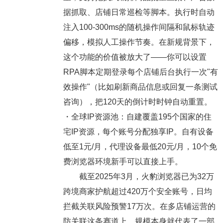
据抓取、店铺日常巡检等脚本。执行时自动
注入100-300ms的随机操作间隔和鼠标轨迹
偏移，模拟人工操作节奏。在新规背景下，
这个功能的价值被放大了——你可以设置
RPA脚本定期登录每个店铺后台执行一次"有
效操作"（比如刷新商品信息或回复一条测试
咨询），把120天的倒计时时钟自动重置。
・全球IP资源池：
自建覆盖195个国家的住
宅IP资源，每个账号分配独享IP。自有设备
低至1元/月，代理设备最低20元/月，10个免
费浏览器环境新手可以直接上手。
截至2025年3月，火豹浏览器已为32万
跨境商家护航超过420万个安全账号，日均
拦截关联风险预警17万次。在多店铺运营的
防关联这条赛道上，规模本身就代表了一部