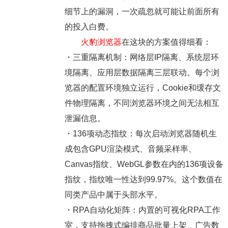
细节上的漏洞，一次疏忽就可能让前面所有
的投入白费。
火豹浏览器
在这块的方案值得细看：
・三重隔离机制：
网络层IP隔离、系统层环
境隔离、应用层数据隔离三层联动。每个浏
览器的配置环境独立运行，Cookie和缓存文
件物理隔离，不同浏览器环境之间无法相互
泄漏信息。
・136项动态指纹：
每次启动浏览器随机生
成包含GPU渲染模式、音频采样率、
Canvas指纹、WebGL参数在内的136项设备
指纹，指纹唯一性达到99.97%。这个数值在
同类产品中属于头部水平。
・RPA自动化矩阵：
内置的可视化RPA工作
室，支持拖拽式编排商品批量上架、广告数