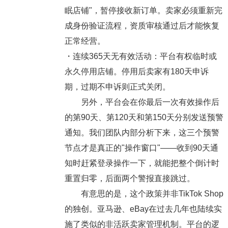
眠店铺"，暂停接收新订单。卖家必须重新完
成身份验证流程，资质审核通过后才能恢复
正常经营。
・
连续365天无有效活动：平台有权临时或
永久停用店铺。停用后卖家有180天申诉
期，过期不申诉则正式关闭。
另外，平台会在你最后一次有效操作后
的第90天、第120天和第150天分别发送预警
通知。我们团队内部分析下来，这三个预警
节点才是真正的"操作窗口"——收到90天通
知时赶紧登录操作一下，就能把整个倒计时
重置归零，后面两个警报直接跳过。
有意思的是，这个政策并非TikTok Shop
的独创。亚马逊、eBay在过去几年也陆续实
施了类似的非活跃卖家管理机制。平台的逻