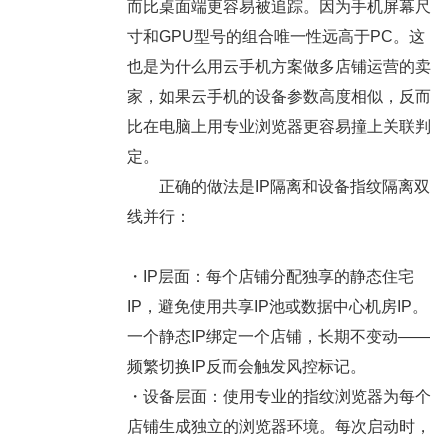
而比桌面端更容易被追踪。因为手机屏幕尺
寸和GPU型号的组合唯一性远高于PC。这
也是为什么用云手机方案做多店铺运营的卖
家，如果云手机的设备参数高度相似，反而
比在电脑上用专业浏览器更容易撞上关联判
定。
正确的做法是IP隔离和设备指纹隔离双
线并行：
・IP层面：
每个店铺分配独享的静态住宅
IP，避免使用共享IP池或数据中心机房IP。
一个静态IP绑定一个店铺，长期不变动——
频繁切换IP反而会触发风控标记。
・设备层面：
使用专业的指纹浏览器为每个
店铺生成独立的浏览器环境。每次启动时，