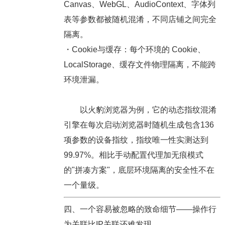
Canvas、WebGL、AudioContext、字体列
表等参数都被随机混淆，不同店铺之间完全
隔离。
・Cookie与缓存：
每个环境的 Cookie、
LocalStorage、缓存文件物理隔离，不能跨
环境泄漏。
以火豹浏览器为例，它的动态指纹混淆
引擎在每次启动浏览器时随机生成包含136
项参数的设备指纹，指纹唯一性实测达到
99.97%。相比手动配置代理加无痕模式
的"拼凑方案"，底层环境隔离的安全性不在
一个量级。
四、一个容易被忽略的致命细节——操作行
为关联比IP关联还难发现