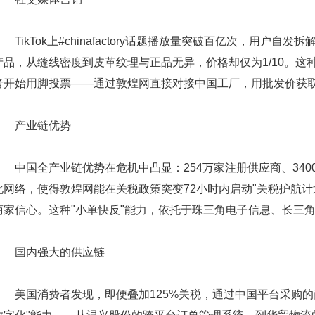
TikTok上#chinafactory话题播放量突破百亿次，用户
产品，从缝线密度到皮革纹理与正品无异，价格却仅为1/10。这
者开始用脚投票——通过敦煌网直接对接中国工厂，用批发价获取
产业链优势
中国全产业链优势在危机中凸显：254万家注册供应商、3400
化网络，使得敦煌网能在关税政策突变72小时内启动"关税护航
商家信心。这种"小单快反"能力，依托于珠三角电子信息、长三
国内强大的供应链
美国消费者发现，即便叠加125%关税，通过中国平台采购的商