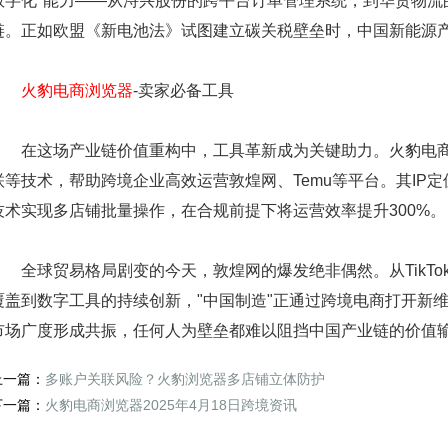
数字化"能力——从浔兴股份的跨平台订单管理系统，到华贸物流
链。正如欧盟《新电池法》试图建立碳关税壁垒时，中国新能源
火豹电商浏览器
-卖家必备工具
在这场产业链价值重构中，工具革新成为关键助力。火豹电商
联等技术，帮助跨境企业高效运营敦煌网、Temu等平台。其IP定位
技术实现多店铺批量操作，在合规前提下将运营效率提升300%。
全球贸易格局剧变的今天，敦煌网的爆发绝非偶然。从TikTo
覆盖到数字工具的持续创新，"中国制造"正通过跨境电商打开新
市场广度形成共振，任何人为壁垒都难以阻挡中国产业链的价值
上一篇：
多账户关联风险？火豹浏览器多店铺立体防护
下一篇：
火豹电商浏览器2025年4月18日跨境资讯