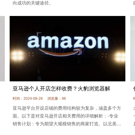
向成功的关键途径。
亚马逊个人开店怎样收费？火豹浏览器解
时间：2024-08-26
浏览量：96
予
亚马逊平台开设店铺的费用结构较为复杂，涵盖多个方
的
面。以下是对亚马逊开店相关费用的详细解析：-专业
有
销售计划：专为期望大规模销售的商家打造。以北美站
文
点为例，每月需支付39.99美元的固定订阅费。此计划