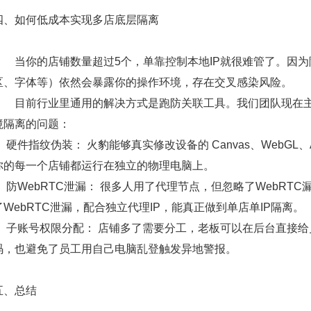
四、如何低成本实现多店底层隔离
当你的店铺数量超过5个，单靠控制本地IP就很难管了。因为除了I
区、字体等）依然会暴露你的操作环境，存在交叉感染风险。
目前行业里通用的解决方式是跑防关联工具。我们团队现在主
境隔离的问题：
・
硬件指纹伪装：
火豹能够真实修改设备的
Canvas、WebGL、Au
你的每一个店铺都运行在独立的物理电脑上。
・
防WebRTC泄漏：
很多人用了代理节点，但忽略了WebRTC
了WebRTC泄漏，配合独立代理IP，能真正做到单店单IP隔离。
・
子账号权限分配：
店铺多了需要分工，老板可以在后台直接给
码，也避免了员工用自己电脑乱登触发异地警报。
五、总结