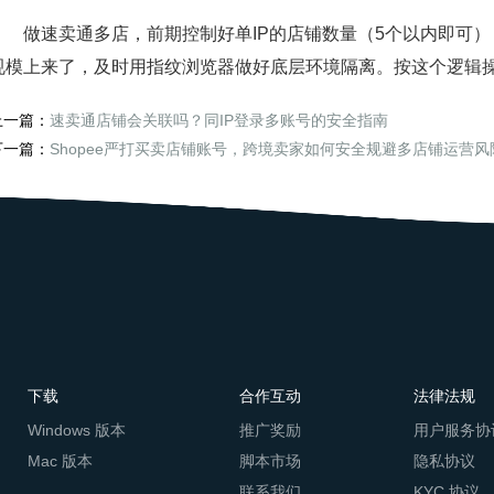
做速卖通多店，前期控制好单IP的店铺数量（5个以内即可）
规模上来了，及时用指纹浏览器做好底层环境隔离。按这个逻辑
上一篇：
速卖通店铺会关联吗？同IP登录多账号的安全指南
下一篇：
Shopee严打买卖店铺账号，跨境卖家如何安全规避多店铺运营风
下载
合作互动
法律法规
Windows 版本
推广奖励
用户服务协
Mac 版本
脚本市场
隐私协议
联系我们
KYC 协议