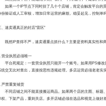
如果一个IP节点下同时挂了几十个店铺，肯定会触发平台的异
身份验证或人工审核，增加日常运营的麻烦。稳妥起见，控制单I
三、速卖通真正的封店“雷区”
既然IP查得不严，速卖通重点抓什么？主要是资料真实性和
1. 营业执照必须唯一
平台死规定：
一套营业执照只能开一个账号
。如果用PS修
系统交叉比对查出，直接按恶性违规处理。多店运营必须老老实
2. 严禁重复铺货
不同店铺之间不能直接搬运商品。如果两个店的主图、标题、
降权、下架产品，重则关店。多开店铺必须在选品和视觉上做好