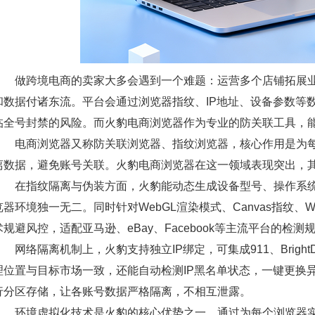
做跨境电商的卖家大多会遇到一个难题：运营多个店铺拓展业
和数据付诸东流。平台会通过浏览器指纹、IP地址、设备参数等
临全号封禁的风险。而火豹电商浏览器作为专业的防关联工具，
电商浏览器又称防关联浏览器、指纹浏览器，核心作用是为每
离数据，避免账号关联。火豹电商浏览器在这一领域表现突出，
在指纹隔离与伪装方面，火豹能动态生成设备型号、操作系统、
览器环境独一无二。同时针对WebGL渲染模式、Canvas指纹
术规避风控，适配亚马逊、eBay、Facebook等主流平台的检测
网络隔离机制上，火豹支持独立IP绑定，可集成911、BrightD
理位置与目标市场一致，还能自动检测IP黑名单状态，一键更换异常IP。
行分区存储，让各账号数据严格隔离，不相互泄露。
环境虚拟化技术是火豹的核心优势之一，通过为每个浏览器实